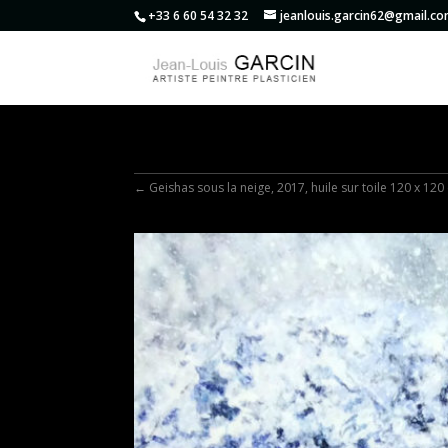
+33 6 60 54 32 32
jeanlouis.garcin62@gmail.c
←
Geishas sous la neige, 2017, huile sur toile 120 x 120