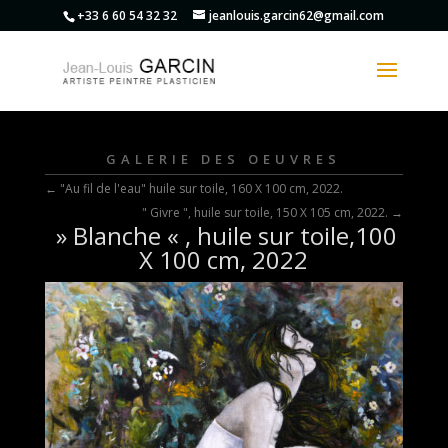
+33 6 60 54 32 32
jeanlouis.garcin62@gmail.com
GALERIE DES OEUVRES
←
"Au fil de l'eau" huile sur toile, 160 X 100 cm, 2022.
" Givre ", huile sur toile, 150 X 105 cm, 2022.
→
» Blanche « , huile sur toile,100
X 100 cm, 2022