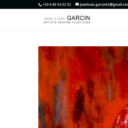
+33 6 60 54 32 32
jeanlouis.garcin62@gmail.c