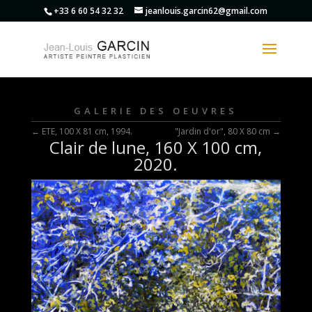
+33 6 60 54 32 32
jeanlouis.garcin62@gmail.com
GALERIE DES OEUVRES
←
ETE, 100 X 81 cm, 1994.
"Jardin d'or", 80 X 80 cm
→
Clair de lune, 160 X 100 cm,
2020.