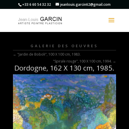
+33 6 60 54 32 32
jeanlouis.garcin62@gmail.com
GALERIE DES OEUVRES
←
"Jardin de Boboli", 100 X 100 cm, 1983.
"Spirale rouge", 100 X 100 cm, 1994.
→
Dordogne, 162 X 130 cm, 1985.