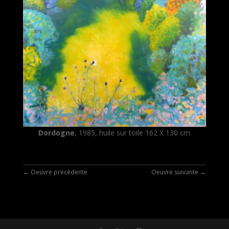
Dordogne
, 1985, huile sur toile 162 X 130 cm
←
Oeuvre précédente
Oeuvre suivante
→