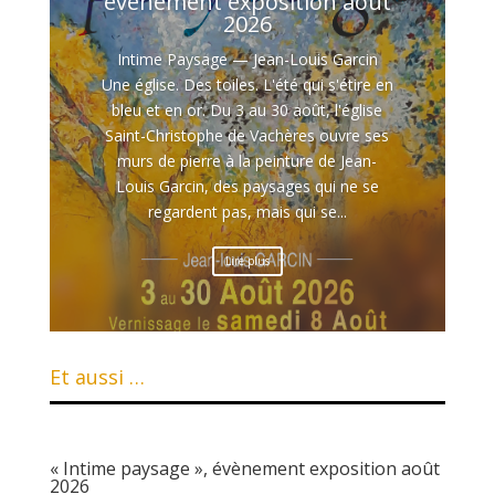
évènement exposition août
2026
Intime Paysage — Jean-Louis Garcin
Une église. Des toiles. L'été qui s'étire en
bleu et en or. Du 3 au 30 août, l'église
Saint-Christophe de Vachères ouvre ses
murs de pierre à la peinture de Jean-
Louis Garcin, des paysages qui ne se
regardent pas, mais qui se...
Lire plus
Et aussi …
« Intime paysage », évènement exposition août
2026