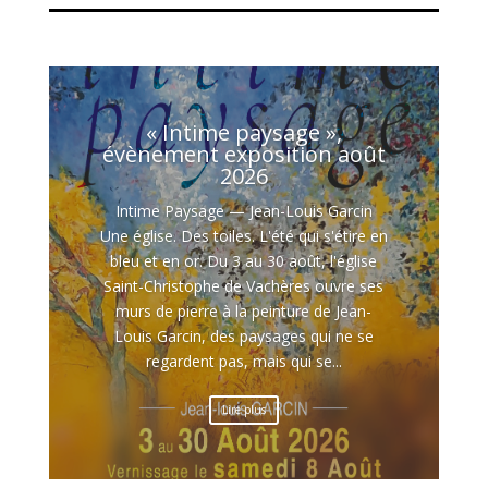
« Intime paysage »,
évènement exposition août
2026
Intime Paysage — Jean-Louis Garcin
Une église. Des toiles. L'été qui s'étire en
bleu et en or. Du 3 au 30 août, l'église
Saint-Christophe de Vachères ouvre ses
murs de pierre à la peinture de Jean-
Louis Garcin, des paysages qui ne se
regardent pas, mais qui se...
Lire plus