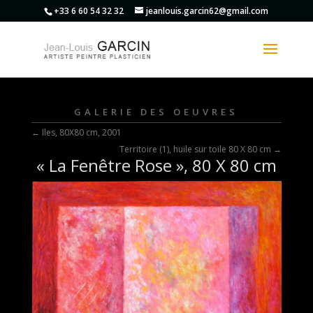
+33 6 60 54 32 32
jeanlouis.garcin62@gmail.com
GALERIE DES OEUVRES
←
Iles, 80X80 cm, 2001
Territoire (1), huile sur toile 80 X 80 cm
→
« La Fenêtre Rose », 80 X 80 cm