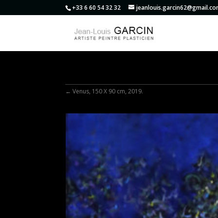
+33 6 60 54 32 32
jeanlouis.garcin62@gmail.c
←
Venus, 150 X 90 cm, 2019.