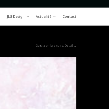
JLG Design
Actualité
Contact
Geisha ombre noire. Détail
→