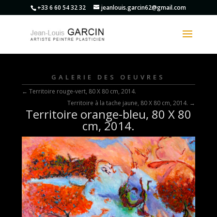
+33 6 60 54 32 32
jeanlouis.garcin62@gmail.com
GALERIE DES OEUVRES
←
Territoire rouge-vert, 80 X 80 cm, 2014.
Territoire à la tache jaune, 80 X 80 cm, 2014.
→
Territoire orange-bleu, 80 X 80
cm, 2014.