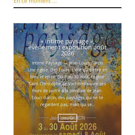
En ce moment …
« Intime paysage »,
évènement exposition août
2026
Intime Paysage — Jean-Louis Garcin
Une église. Des toiles. L'été qui s'étire en
bleu et en or. Du 3 au 30 août, l'église
Saint-Christophe de Vachères ouvre ses
murs de pierre à la peinture de Jean-
Louis Garcin, des paysages qui ne se
regardent pas, mais qui se...
Lire plus