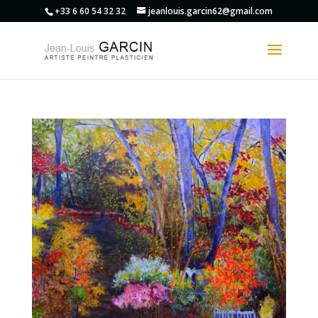
+33 6 60 54 32 32
jeanlouis.garcin62@gmail.com