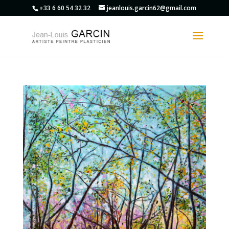
+33 6 60 54 32 32
jeanlouis.garcin62@gmail.com