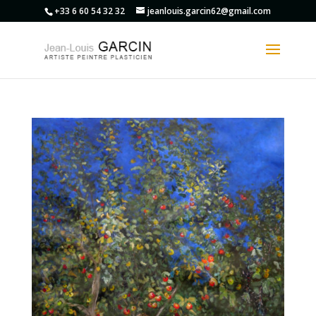
+33 6 60 54 32 32
jeanlouis.garcin62@gmail.com