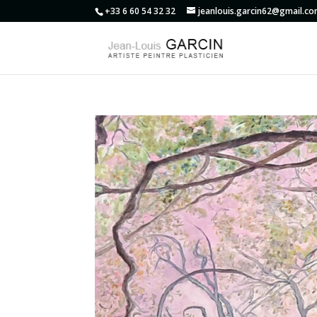
+33 6 60 54 32 32
jeanlouis.garcin62@gmail.c