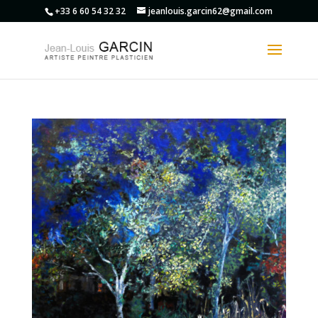
+33 6 60 54 32 32
jeanlouis.garcin62@gmail.com