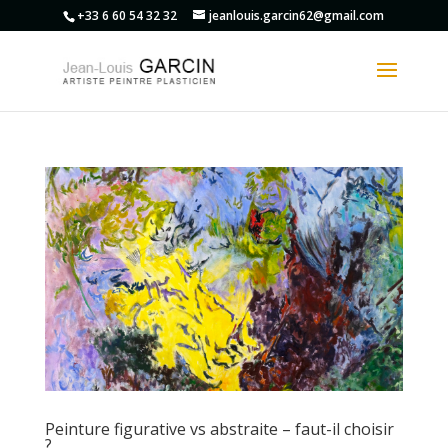
+33 6 60 54 32 32
jeanlouis.garcin62@gmail.com
Peinture figurative vs abstraite – faut-il choisir
?