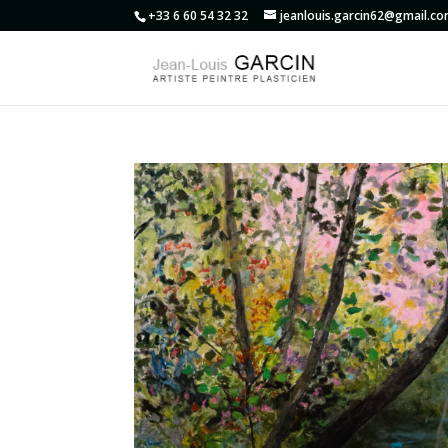
+33 6 60 54 32 32
jeanlouis.garcin62@gmail.c