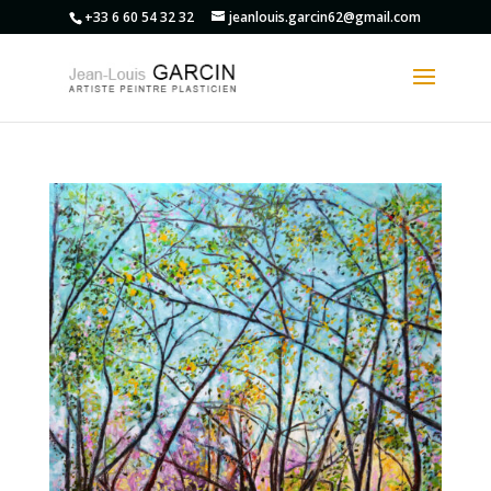
+33 6 60 54 32 32
jeanlouis.garcin62@gmail.com