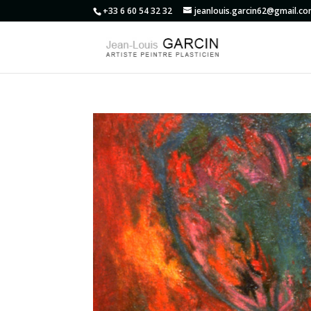
+33 6 60 54 32 32
jeanlouis.garcin62@gmail.c