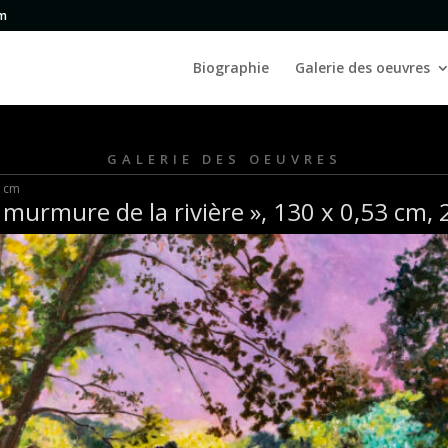
om
Biographie
Galerie des oeuvres
GALERIE DES OEUVRES
1 cm
 murmure de la rivière », 130 x 0,53 cm,