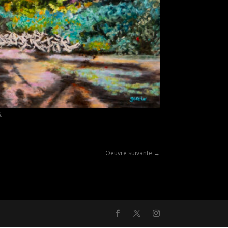
6
.
Oeuvre suivante
→