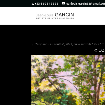
+33 6 60 54 32 32
jeanlouis.garcin62@gmail.c
←
"Suspendu au souffle", 2021, huile sur toile 145 X 10
« Le