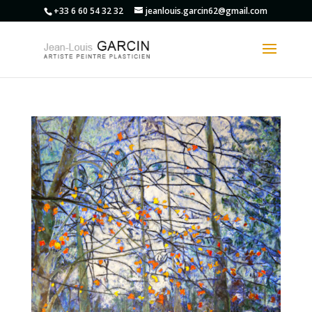
+33 6 60 54 32 32
jeanlouis.garcin62@gmail.com