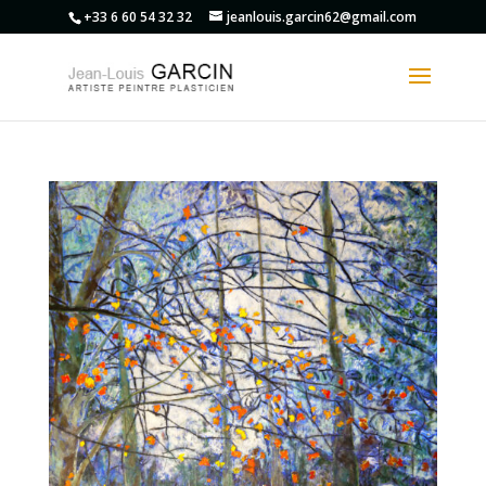
+33 6 60 54 32 32
jeanlouis.garcin62@gmail.com